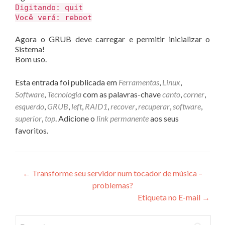
Digitando: quit
Você verá: reboot
Agora o GRUB deve carregar e permitir inicializar o
Sistema!
Bom uso.
Esta entrada foi publicada em
Ferramentas
,
Linux
,
Software
,
Tecnologia
com as palavras-chave
canto
,
corner
,
esquerdo
,
GRUB
,
left
,
RAID1
,
recover
,
recuperar
,
software
,
superior
,
top
. Adicione o
link permanente
aos seus
favoritos.
Navegação
←
Transforme seu servidor num tocador de música –
problemas?
de
Etiqueta no E-mail
→
Post
Pesquisar