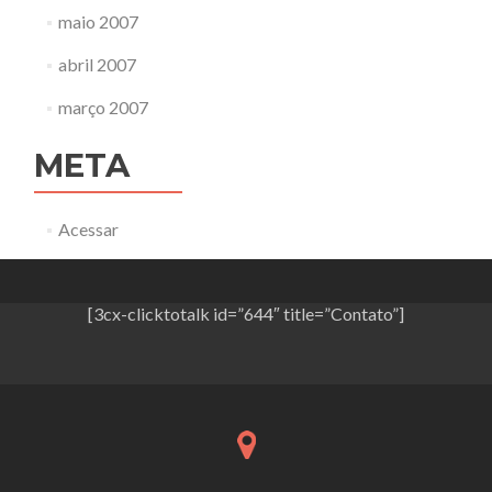
maio 2007
abril 2007
março 2007
META
Acessar
[3cx-clicktotalk id=”644″ title=”Contato”]