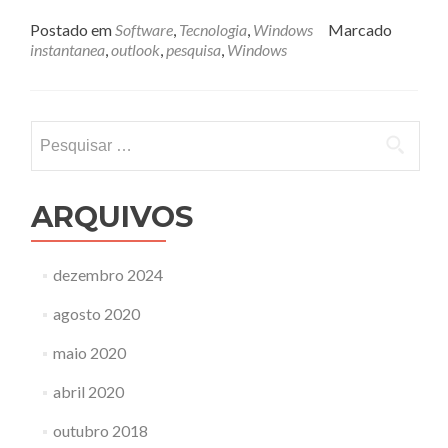
mais
sobreR
Postado em
Software
,
Tecnologia
,
Windows
Marcado
Aviso
instantanea
,
outlook
,
pesquisa
,
Windows
para
Ativa
Pesquis
Instantâ
Pesquisar
do
por:
Outlook
2007
ARQUIVOS
dezembro 2024
agosto 2020
maio 2020
abril 2020
outubro 2018