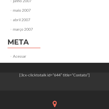
junho 2007
maio 2007
abril 2007
março 2007
META
Acessar
[3cx-clicktotalk id=”644″ title=”Contato”]