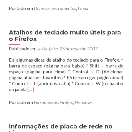
Postado em
Diversos
,
Ferramentas
,
Linux
Atalhos de teclado muito úteis para
o Firefox
Publicado em
sexta-feira, 25 de maio de 2007
Eis algumas dicas de atalho do teclado para o Firefox. *
barra de espaço (página para baixo) * Shift + barra de
espaço (página para cima) * Control + D (Adicionar
página atual aos favoritos) * F5 (recarregar página atual)
* Control + T (abrir nova aba) * Control + W (fecha aba
Leia
ou janela
[…]
mais
sobreAtalhos
Postado em
Ferramentas
,
Firefox
,
Windows
de
teclado
muito
úteis
Informações de placa de rede no
para