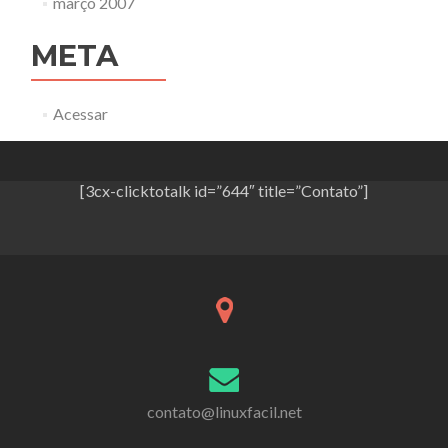
março 2007
META
Acessar
[3cx-clicktotalk id=”644″ title=”Contato”]
contato@linuxfacil.net