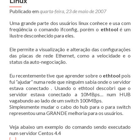
Linux
o
Firefox
Publicado em
quarta-feira, 23 de maio de 2007
Uma grande parte dos usuários linux conhece e usa com
freqüência o comando ifconfig, porém o
ethtool
é um
ilustre desconhecido para eles.
Ele permite a visualização e alteração das configurações
das placas de rede Ethernet, como a velocidade e o
status da auto-negociação.
Eu recentemente tive que aprender sobre o
ethtool
pois
fui “ajudar” numa rede que ninguém sabia onde o servidor
estava conectado . Usando o ethtool descobri que o
servidor estava conectado a 10MBps… num HUB
vagabundo ao lado de um switch 100MBps.
Simplesmente mudar o cabo do hub para o para switch
representou uma GRANDE melhoria para os usuários.
Veja abaixo um exemplo do comando sendo executado
num servidor Centos 4.4
[…]