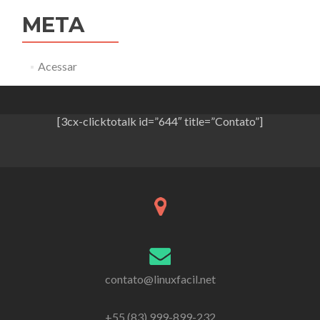
META
Acessar
[3cx-clicktotalk id=”644″ title=”Contato”]
contato@linuxfacil.net
+55 (83) 999-899-232