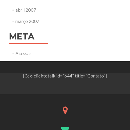
abril 2007
março 2007
META
Acessar
[3cx-clicktotalk id=”644″ title=”Contato”]