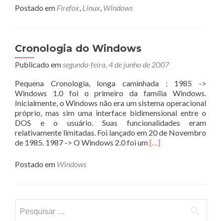
Postado em
Firefox
,
Linux
,
Windows
Cronologia do Windows
Publicado em
segunda-feira, 4 de junho de 2007
Pequena Cronologia, longa caminhada : 1985 ->
Windows 1.0 foi o primeiro da família Windows.
Inicialmente, o Windows não era um sistema operacional
próprio, mas sim uma interface bidimensional entre o
DOS e o usuário. Suas funcionalidades eram
relativamente limitadas. Foi lançado em 20 de Novembro
Leia
de 1985. 1987 -> O Windows 2.0 foi um
[…]
mais
sobreCronologia
Postado em
Windows
do
Windows
Pesquisar
por: