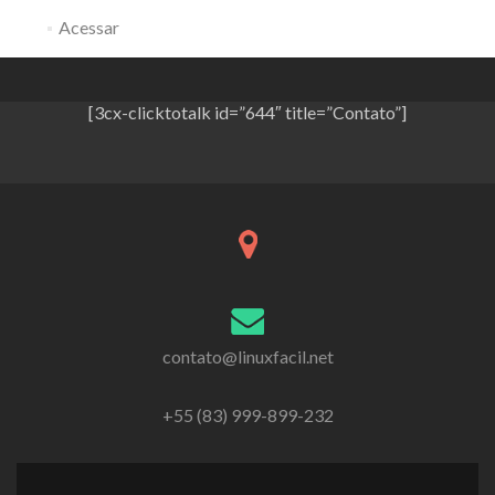
Acessar
[3cx-clicktotalk id=”644″ title=”Contato”]
contato@linuxfacil.net
+55 (83) 999-899-232