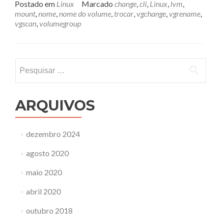
sobreMontando
Postado em
Linux
Marcado
change
,
cli
,
Linux
,
lvm
,
disco
mount
,
nome
,
nome do volume
,
trocar
,
vgchange
,
vgrename
,
LVM
vgscan
,
volumegroup
Pesquisar
por:
ARQUIVOS
dezembro 2024
agosto 2020
maio 2020
abril 2020
outubro 2018