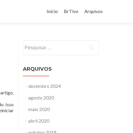
Pular
para
Início
BrTivo
Arquivos
o
conteúdo
Pesquisar
por:
ARQUIVOS
dezembro 2024
artigo,
agosto 2020
o. Isso
maio 2020
iniciar
abril 2020
outubro 2018