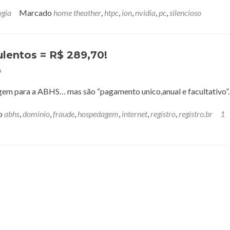
ogia
Marcado
home theather
,
htpc
,
ion
,
nvidia
,
pc
,
silencioso
lentos = R$ 289,70!
9
em para a ABHS… mas são “pagamento unico,anual e facultativo”.
o
abhs
,
dominio
,
fraude
,
hospedagem
,
internet
,
registro
,
registro.br
1