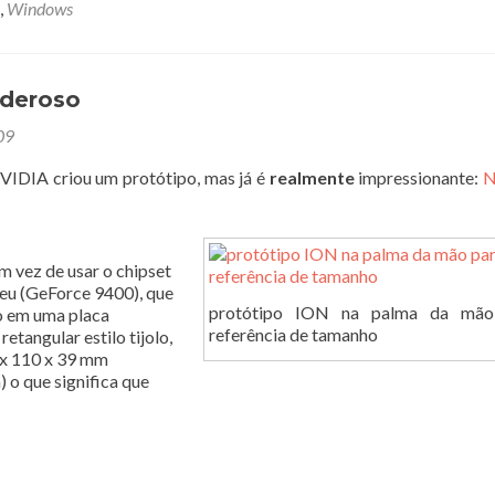
,
Windows
oderoso
09
VIDIA criou um protótipo, mas já é
realmente
impressionante:
N
m vez de usar o chipset
 seu (GeForce 9400), que
protótipo ION na palma da mão
o em uma placa
referência de tamanho
etangular estilo tijolo,
 x 110 x 39 mm
 o que significa que