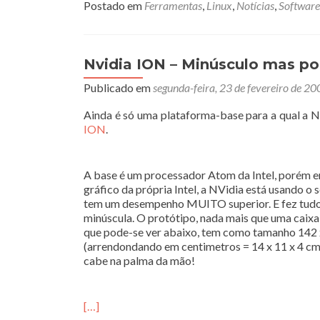
Postado em
Ferramentas
,
Linux
,
Notícias
,
Software
Nvidia ION – Minúsculo mas p
Publicado em
segunda-feira, 23 de fevereiro de 20
Ainda é só uma plataforma-base para a qual a N
ION
.
A base é um processador Atom da Intel, porém e
gráfico da própria Intel, a NVidia está usando o
tem um desempenho MUITO superior. E fez tud
minúscula. O protótipo, nada mais que uma caixa r
que pode-se ver abaixo, tem como tamanho 142
(arrendondando em centimetros = 14 x 11 x 4 cm)
cabe na palma da mão!
[…]