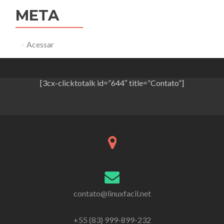
META
Acessar
[3cx-clicktotalk id=”644″ title=”Contato”]
contato@linuxfacil.net
+55 (83) 999-899-232