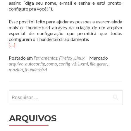
assim: “diga seu nome, e-mail e senha e está pronto,
configuro pra você! “).
Esse post foi feito para ajudar as pessoas a usarem ainda
mais o Thunderbird através da criação de um arquivo
especial de configuração que permitirá que todos
configurem o Thunderbird rapidamente.
[…]
Postado em
Ferramentas
,
Firefox
,
Linux
Marcado
arquivo
,
autoconfig
,
como
,
config-v1.1.xml
,
file
,
gerar
,
mozilla
,
thunderbird
Pesquisar
por:
ARQUIVOS