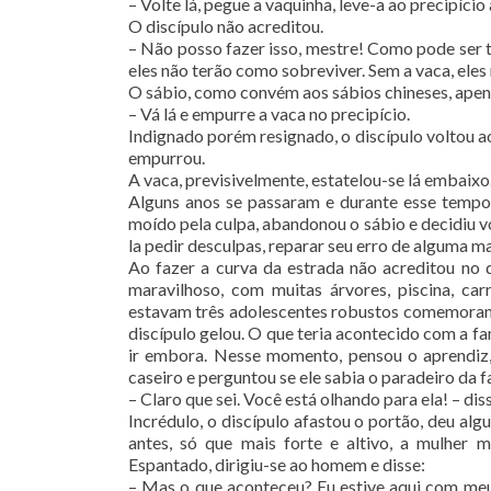
– Volte lá, pegue a vaquinha, leve-a ao precipício a
O discípulo não acreditou.
– Não posso fazer isso, mestre! Como pode ser tã
eles não terão como sobreviver. Sem a vaca, ele
O sábio, como convém aos sábios chineses, apena
– Vá lá e empurre a vaca no precipício.
Indignado porém resignado, o discípulo voltou ao
empurrou.
A vaca, previsivelmente, estatelou-se lá embaixo
Alguns anos se passaram e durante esse tempo
moído pela culpa, abandonou o sábio e decidiu vo
la pedir desculpas, reparar seu erro de alguma ma
Ao fazer a curva da estrada não acreditou no 
maravilhoso, com muitas árvores, piscina, ca
estavam três adolescentes robustos comemorand
discípulo gelou. O que teria acontecido com a f
ir embora. Nesse momento, pensou o aprendiz
caseiro e perguntou se ele sabia o paradeiro da f
– Claro que sei. Você está olhando para ela! – di
Incrédulo, o discípulo afastou o portão, deu a
antes, só que mais forte e altivo, a mulher m
Espantado, dirigiu-se ao homem e disse:
– Mas o que aconteceu? Eu estive aqui com meu 