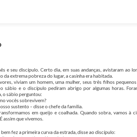
O
nês e seu discípulo. Certo dia, em suas andanças, avistaram ao l
o da extrema pobreza do lugar, a casinha era habitada.
vores, viviam um homem, uma mulher, seus três filhos pequeno
o sábio e o discípulo pediram abrigo por algumas horas. Fo
a, o sábio perguntou:
Como vocês sobrevivem?
sso sustento – disse o chefe da família.
transformamos em queijo e coalhada. Quando sobra, vamos à c
 É assim que vivemos.
bem fez a primeira curva da estrada, disse ao discípulo: