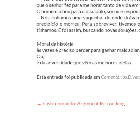
que o senhor fez para melhorar tanto de vida e
O homem olhou para o discípulo, sorriu e respon
– Nós tínhamos uma vaquinha, de onde tirávam
precipício e morreu. Para sobreviver, tivemos 
tínhamos. E foi assim, buscando novas soluções,
Moral da história:
às vezes é preciso perder para ganhar mais adian
Ou,
é da adversidade que vêm as melhores idéias.
Esta entrada foi publicada em
Comentários.Diver
Navegação
←
bash: comando: Argument list too long
de
Post