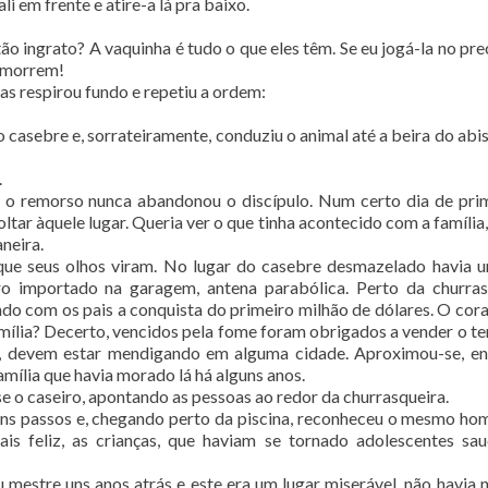
li em frente e atire-a lá pra baixo.
o ingrato? A vaquinha é tudo o que eles têm. Se eu jogá-la no prec
s morrem!
s respirou fundo e repetiu a ordem:
 casebre e, sorrateiramente, conduziu o animal até a beira do abi
.
 o remorso nunca abandonou o discípulo. Num certo dia de pri
ltar àquele lugar. Queria ver o que tinha acontecido com a família,
neira.
que seus olhos viram. No lugar do casebre desmazelado havia u
rro importado na garagem, antena parabólica. Perto da churras
o com os pais a conquista do primeiro milhão de dólares. O cor
amília? Decerto, vencidos pela fome foram obrigados a vender o te
, devem estar mendigando em alguma cidade. Aproximou-se, e
amília que havia morado lá há alguns anos.
sse o caseiro, apontando as pessoas ao redor da churrasqueira.
lguns passos e, chegando perto da piscina, reconheceu o mesmo h
ais feliz, as crianças, que haviam se tornado adolescentes sau
mestre uns anos atrás e este era um lugar miserável, não havia 