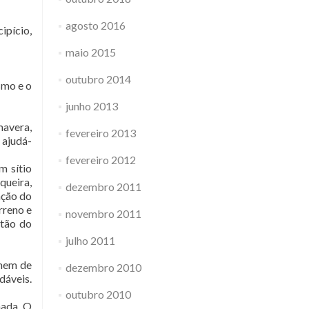
agosto 2016
ipício,
maio 2015
outubro 2014
smo e o
junho 2013
mavera,
fevereiro 2013
 ajudá-
fevereiro 2012
m sítio
queira,
dezembro 2011
ação do
rreno e
novembro 2011
ntão do
julho 2011
omem de
dezembro 2010
dáveis.
outubro 2010
nada. O