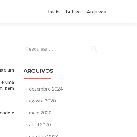
Pular
para
Início
BrTivo
Arquivos
o
conteúdo
Pesquisar
por:
onge um
ARQUIVOS
s e uma
ram bem
dezembro 2024
agosto 2020
idade e
maio 2020
abril 2020
outubro 2018