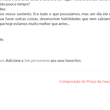
m tão pouco tempo?
deu:
os nosso sustento. Era tudo o que possuíamos, mas um dia ela 
que fazer outras coisas, desenvolver habilidades que nem sabía
 que hoje estamos muito melhor que antes…
te.
sos
. Adicione o
link permanente
aos seus favoritos.
Composição do Preço da Gaso