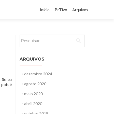
Pular
para
Início
BrTivo
Arquivos
o
conteúdo
Pesquisar
por:
ARQUIVOS
dezembro 2024
 Se eu
agosto 2020
 pois é
maio 2020
abril 2020
outubro 2018