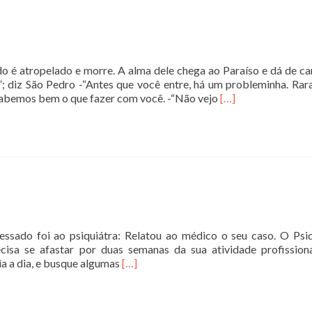
ramo”
 é atropelado e morre. A alma dele chega ao Paraíso e dá de c
”; diz São Pedro -“Antes que você entre, há um probleminha. Ra
Leia
sabemos bem o que fazer com você. -“Não vejo
[…]
mais
sobreSenador
chega
ao
céu
essado foi ao psiquiátra: Relatou ao médico o seu caso. O Psiq
ecisa se afastar por duas semanas da sua atividade profission
Leia
dia a dia, e busque algumas
[…]
mais
sobreO
ALTO