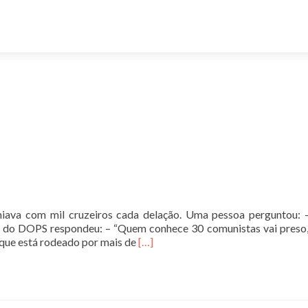
ava com mil cruzeiros cada delação. Uma pessoa perguntou: –
e do DOPS respondeu: – “Quem conhece 30 comunistas vai preso,
Leia
 que está rodeado por mais de
[…]
mais
sobre“Ele
é
do