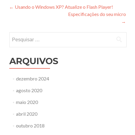
Navegação
←
Usando o Windows XP? Atualize o Flash Player!
Especificações do seu micro
de
→
Post
Pesquisar
por:
ARQUIVOS
dezembro 2024
agosto 2020
maio 2020
abril 2020
outubro 2018