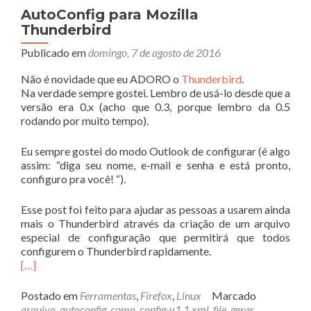
AutoConfig para Mozilla
Thunderbird
Publicado em
domingo, 7 de agosto de 2016
Não é novidade que eu ADORO o
Thunderbird
.
Na verdade sempre gostei. Lembro de usá-lo desde que a
versão era 0.x (acho que 0.3, porque lembro da 0.5
rodando por muito tempo).
Eu sempre gostei do modo Outlook de configurar (é algo
assim: “diga seu nome, e-mail e senha e está pronto,
configuro pra você! “).
Esse post foi feito para ajudar as pessoas a usarem ainda
mais o Thunderbird através da criação de um arquivo
especial de configuração que permitirá que todos
configurem o Thunderbird rapidamente.
[…]
Postado em
Ferramentas
,
Firefox
,
Linux
Marcado
arquivo
,
autoconfig
,
como
,
config-v1.1.xml
,
file
,
gerar
,