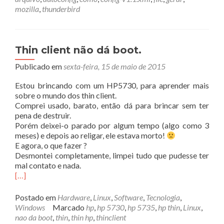
mozilla
,
thunderbird
Thin client não dá boot.
Publicado em
sexta-feira, 15 de maio de 2015
Estou brincando com um HP5730, para aprender mais
sobre o mundo dos thin client.
Comprei usado, barato, então dá para brincar sem ter
pena de destruir.
Porém deixei-o parado por algum tempo (algo como 3
meses) e depois ao religar, ele estava morto!
E agora, o que fazer ?
Desmontei completamente, limpei tudo que pudesse ter
mal contato e nada.
[…]
Postado em
Hardware
,
Linux
,
Software
,
Tecnologia
,
Windows
Marcado
hp
,
hp 5730
,
hp 5735
,
hp thin
,
Linux
,
nao da boot
,
thin
,
thin hp
,
thinclient