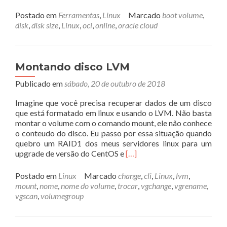
mais
sobreAume
Postado em
Ferramentas
,
Linux
Marcado
boot volume
,
partição
disk
,
disk size
,
Linux
,
oci
,
online
,
oracle cloud
de
Boot
na
OCI
Montando disco LVM
com
Publicado em
sábado, 20 de outubro de 2018
Ubuntu
Imagine que você precisa recuperar dados de um disco
que está formatado em linux e usando o LVM. Não basta
montar o volume com o comando mount, ele não conhece
o conteudo do disco. Eu passo por essa situação quando
quebro um RAID1 dos meus servidores linux para um
Leia
upgrade de versão do CentOS e
[…]
mais
sobreMontando
Postado em
Linux
Marcado
change
,
cli
,
Linux
,
lvm
,
disco
mount
,
nome
,
nome do volume
,
trocar
,
vgchange
,
vgrename
,
LVM
vgscan
,
volumegroup