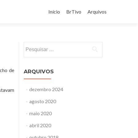
Pular
para
Início
BrTivo
Arquivos
o
conteúdo
Pesquisar
por:
acho de
ARQUIVOS
dezembro 2024
estavam
agosto 2020
maio 2020
abril 2020
outubro 2018