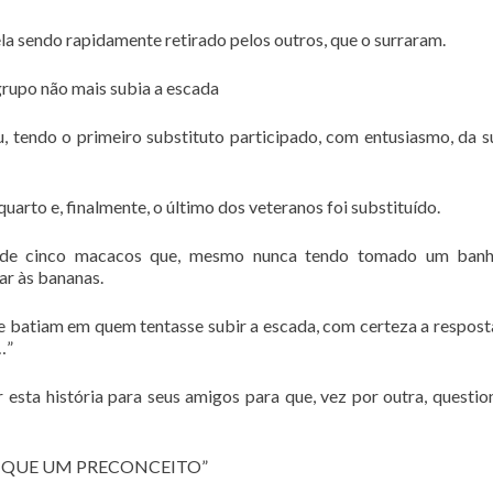
dela sendo rapidamente retirado pelos outros, que o surraram.
grupo não mais subia a escada
 tendo o primeiro substituto participado, com entusiasmo, da s
quarto e, finalmente, o último dos veteranos foi substituído.
o de cinco macacos que, mesmo nunca tendo tomado um banho
ar às bananas.
e batiam em quem tentasse subir a escada, com certeza a resposta
…”
esta história para seus amigos para que, vez por outra, questi
 QUE UM PRECONCEITO”