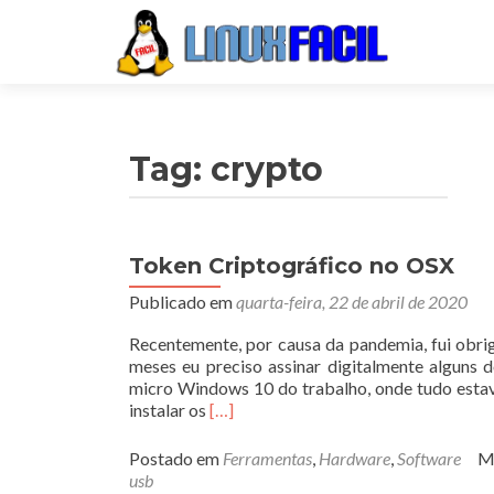
Tag:
crypto
Token Criptográfico no OSX
Publicado em
quarta-feira, 22 de abril de 2020
Recentemente, por causa da pandemia, fui obri
meses eu preciso assinar digitalmente alguns
micro Windows 10 do trabalho, onde tudo estav
Leia
instalar os
[…]
mais
sobreToken
Postado em
Ferramentas
,
Hardware
,
Software
M
Criptográfico
usb