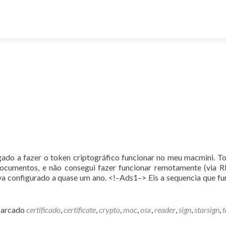
gado a fazer o token criptográfico funcionar no meu macmini. T
 documentos, e não consegui fazer funcionar remotamente (via 
a configurado a quase um ano. <!–Ads1–> Eis a sequencia que fu
arcado
certificado
,
certificate
,
crypto
,
mac
,
osx
,
reader
,
sign
,
starsign
,
t