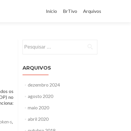
Pular
para
Início
BrTivo
Arquivos
o
conteúdo
Pesquisar
por:
ARQUIVOS
dezembro 2024
odos os
agosto 2020
RDP) no
nciona:
maio 2020
abril 2020
oken-s
,
outubro 2018