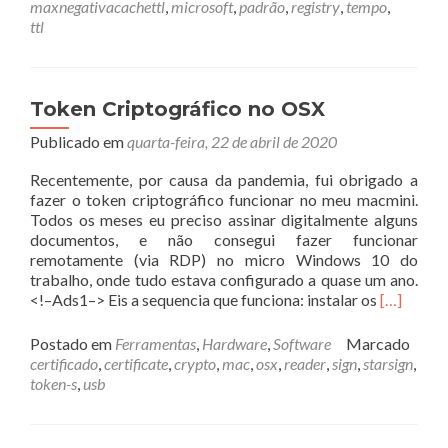
registros
maxnegativacachettl
,
microsoft
,
padrão
,
registry
,
tempo
,
no
ttl
DNS
da
Microsoft
Token Criptográfico no OSX
Publicado em
quarta-feira, 22 de abril de 2020
Recentemente, por causa da pandemia, fui obrigado a
fazer o token criptográfico funcionar no meu macmini.
Todos os meses eu preciso assinar digitalmente alguns
documentos, e não consegui fazer funcionar
remotamente (via RDP) no micro Windows 10 do
trabalho, onde tudo estava configurado a quase um ano.
Leia
<!–Ads1–> Eis a sequencia que funciona: instalar os
[…]
mais
sobreTok
Postado em
Ferramentas
,
Hardware
,
Software
Marcado
Criptográ
certificado
,
certificate
,
crypto
,
mac
,
osx
,
reader
,
sign
,
starsign
,
no
token-s
,
usb
OSX