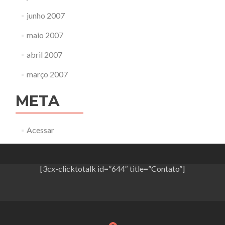
junho 2007
maio 2007
abril 2007
março 2007
META
Acessar
[3cx-clicktotalk id=”644″ title=”Contato”]