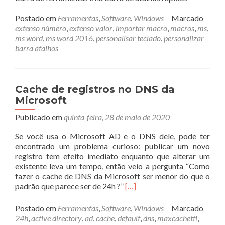
Postado em
Ferramentas
,
Software
,
Windows
Marcado
extenso número
,
extenso valor
,
importar macro
,
macros
,
ms
,
ms word
,
ms word 2016
,
personalisar teclado
,
personalizar
barra atalhos
Cache de registros no DNS da
Microsoft
Publicado em
quinta-feira, 28 de maio de 2020
Se você usa o Microsoft AD e o DNS dele, pode ter
encontrado um problema curioso: publicar um novo
registro tem efeito imediato enquanto que alterar um
existente leva um tempo, então veio a pergunta “Como
fazer o cache de DNS da Microsoft ser menor do que o
Leia
padrão que parece ser de 24h ?”
[…]
mais
sobreCache
Postado em
Ferramentas
,
Software
,
Windows
Marcado
de
24h
,
active directory
,
ad
,
cache
,
default
,
dns
,
maxcachettl
,