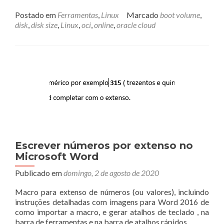
mais
sobreAume
Postado em
Ferramentas
,
Linux
Marcado
boot volume
,
partição
disk
,
disk size
,
Linux
,
oci
,
online
,
oracle cloud
de
Boot
na
OCI
com
Ubuntu
Escrever números por extenso no
Microsoft Word
Publicado em
domingo, 2 de agosto de 2020
Macro para extenso de números (ou valores), incluindo
instruções detalhadas com imagens para Word 2016 de
como importar a macro, e gerar atalhos de teclado , na
barra de ferramentas e na barra de atalhos rápidos