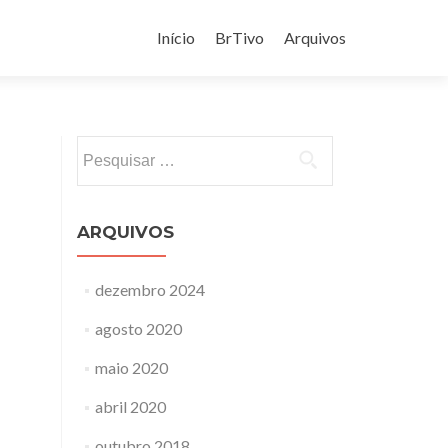
Pular
para
Início
BrTivo
Arquivos
o
conteúdo
Pesquisar
por:
ARQUIVOS
dezembro 2024
agosto 2020
maio 2020
abril 2020
outubro 2018