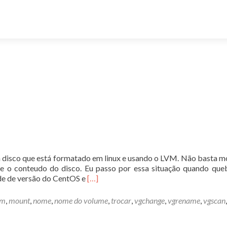
 disco que está formatado em linux e usando o LVM. Não basta m
 o conteudo do disco. Eu passo por essa situação quando qu
Leia
de de versão do CentOS e
[…]
mais
sobreMontando
vm
,
mount
,
nome
,
nome do volume
,
trocar
,
vgchange
,
vgrename
,
vgscan
,
disco
LVM