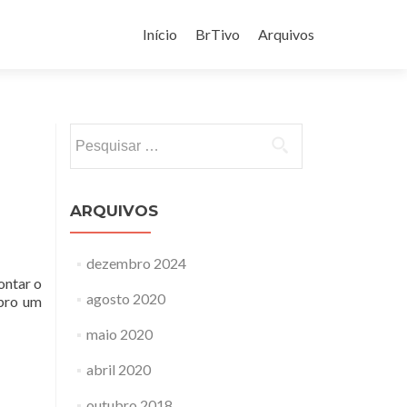
Pular
para
Início
BrTivo
Arquivos
o
conteúdo
Pesquisar
por:
ARQUIVOS
dezembro 2024
ontar o
agosto 2020
ebro um
maio 2020
abril 2020
outubro 2018