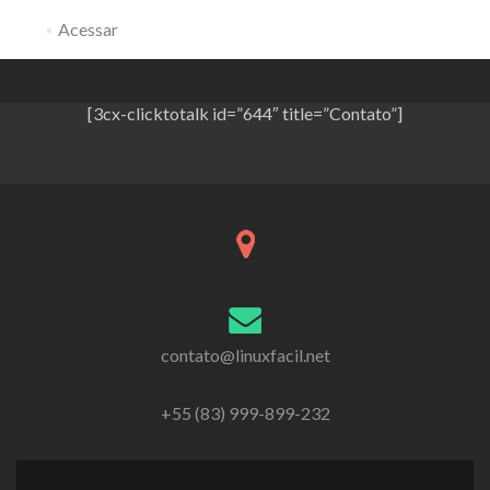
Acessar
[3cx-clicktotalk id=”644″ title=”Contato”]
contato@linuxfacil.net
+55 (83) 999-899-232