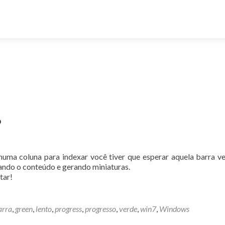
o
numa coluna para indexar você tiver que esperar aquela barra v
ando o conteúdo e gerando miniaturas.
tar!
arra
,
green
,
lento
,
progress
,
progresso
,
verde
,
win7
,
Windows