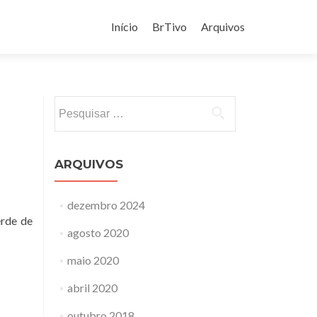
Pular
para
Início
BrTivo
Arquivos
o
conteúdo
Pesquisar
por:
ARQUIVOS
dezembro 2024
erde de
agosto 2020
maio 2020
abril 2020
outubro 2018