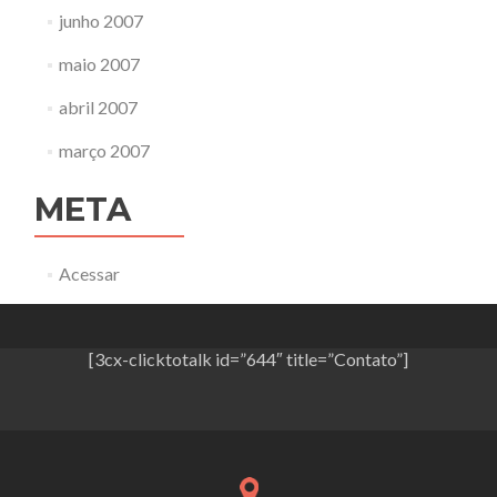
junho 2007
maio 2007
abril 2007
março 2007
META
Acessar
[3cx-clicktotalk id=”644″ title=”Contato”]