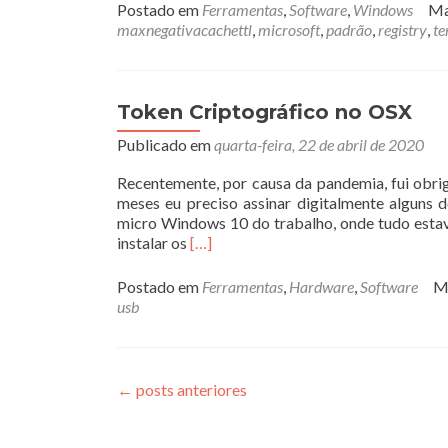
Postado em
Ferramentas
,
Software
,
Windows
Ma
maxnegativacachettl
,
microsoft
,
padrão
,
registry
,
t
Token Criptográfico no OSX
Publicado em
quarta-feira, 22 de abril de 2020
Recentemente, por causa da pandemia, fui obri
meses eu preciso assinar digitalmente alguns
micro Windows 10 do trabalho, onde tudo estav
Leia
instalar os
[…]
mais
sobreToken
Postado em
Ferramentas
,
Hardware
,
Software
M
Criptográfico
usb
no
OSX
←
posts anteriores