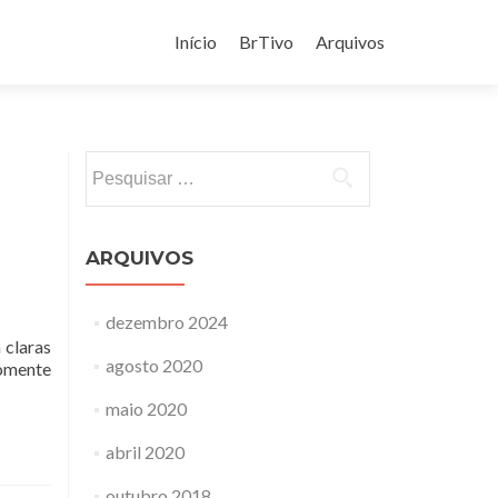
Pular
para
Início
BrTivo
Arquivos
o
conteúdo
Pesquisar
por:
ARQUIVOS
dezembro 2024
 claras
agosto 2020
somente
maio 2020
abril 2020
outubro 2018