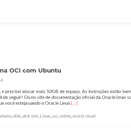
 na OCI com Ubuntu
24
e precisei alocar mais 50GB de espaço. As instruções estão bem
 de seguir! Ou no site de documentação oficial da Oracle (mas 
Leia
que você esteja uando o Oracle Linux
[…]
mais
sobreAumentando
volume
,
disk
,
disk size
,
Linux
,
oci
,
online
,
oracle cloud
partição
de