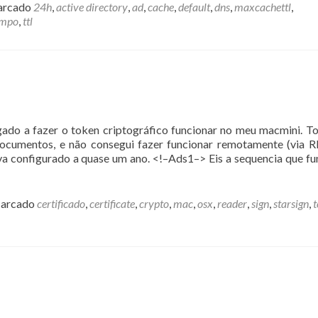
sobreCache
rcado
24h
,
active directory
,
ad
,
cache
,
default
,
dns
,
maxcachettl
,
de
empo
,
ttl
registros
no
DNS
da
Microsoft
gado a fazer o token criptográfico funcionar no meu macmini. T
 documentos, e não consegui fazer funcionar remotamente (via 
a configurado a quase um ano. <!–Ads1–> Eis a sequencia que fu
arcado
certificado
,
certificate
,
crypto
,
mac
,
osx
,
reader
,
sign
,
starsign
,
t