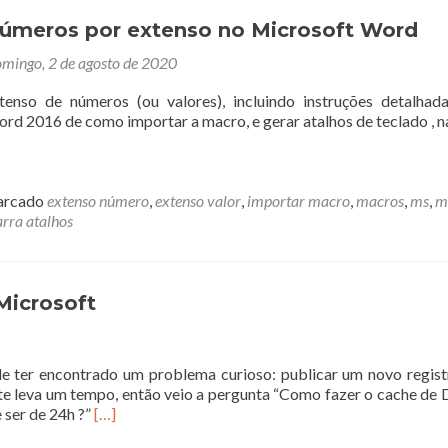
Boot
na
números por extenso no Microsoft Word
OCI
mingo, 2 de agosto de 2020
com
Ubuntu
enso de números (ou valores), incluindo instruções detalha
rd 2016 de como importar a macro, e gerar atalhos de teclado , n
rcado
extenso número
,
extenso valor
,
importar macro
,
macros
,
ms
,
m
arra atalhos
Microsoft
e ter encontrado um problema curioso: publicar um novo regis
nte leva um tempo, então veio a pergunta “Como fazer o cache de
Leia
 ser de 24h ?”
[…]
mais