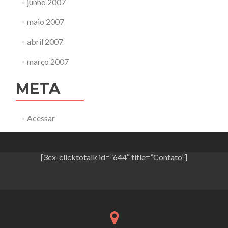
junho 2007
maio 2007
abril 2007
março 2007
META
Acessar
[3cx-clicktotalk id=”644″ title=”Contato”]