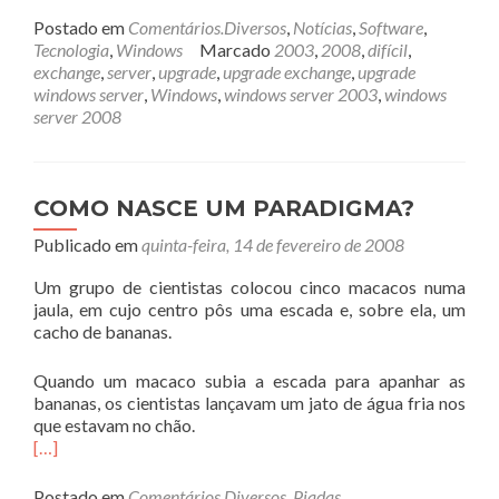
Postado em
Comentários.Diversos
,
Notícias
,
Software
,
Tecnologia
,
Windows
Marcado
2003
,
2008
,
difícil
,
exchange
,
server
,
upgrade
,
upgrade exchange
,
upgrade
windows server
,
Windows
,
windows server 2003
,
windows
server 2008
COMO NASCE UM PARADIGMA?
Publicado em
quinta-feira, 14 de fevereiro de 2008
Um grupo de cientistas colocou cinco macacos numa
jaula, em cujo centro pôs uma escada e, sobre ela, um
cacho de bananas.
Quando um macaco subia a escada para apanhar as
bananas, os cientistas lançavam um jato de água fria nos
que estavam no chão.
[…]
Postado em
Comentários.Diversos
,
Piadas