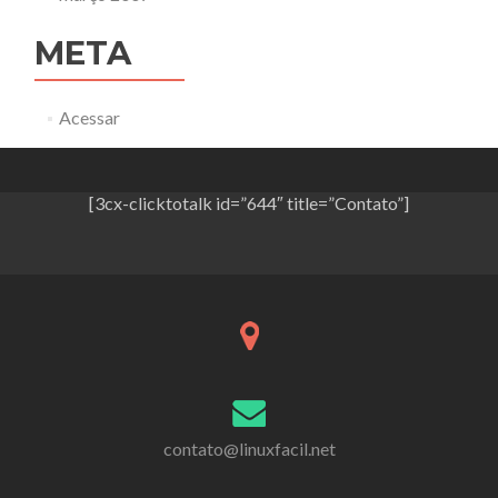
META
Acessar
[3cx-clicktotalk id=”644″ title=”Contato”]
contato@linuxfacil.net