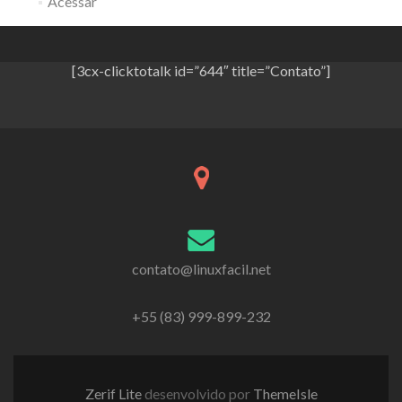
Acessar
[3cx-clicktotalk id=”644″ title=”Contato”]
contato@linuxfacil.net
+55 (83) 999-899-232
Zerif Lite
desenvolvido por
ThemeIsle