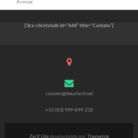
Acessar
[3cx-clicktotalk id=”644″ title=”Contato”]
contato@linuxfacil.net
+55 (83) 999-899-232
Zerif Lite
desenvolvido por
ThemeIsle