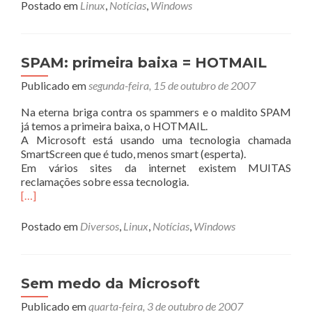
sobreServidores
Postado em
Linux
,
Notícias
,
Windows
Linux…
cada
vez
mais!
SPAM: primeira baixa = HOTMAIL
Publicado em
segunda-feira, 15 de outubro de 2007
Na eterna briga contra os spammers e o maldito SPAM
já temos a primeira baixa, o HOTMAIL.
A Microsoft está usando uma tecnologia chamada
SmartScreen que é tudo, menos smart (esperta).
Em vários sites da internet existem MUITAS
reclamações sobre essa tecnologia.
[…]
Postado em
Diversos
,
Linux
,
Notícias
,
Windows
Sem medo da Microsoft
Publicado em
quarta-feira, 3 de outubro de 2007