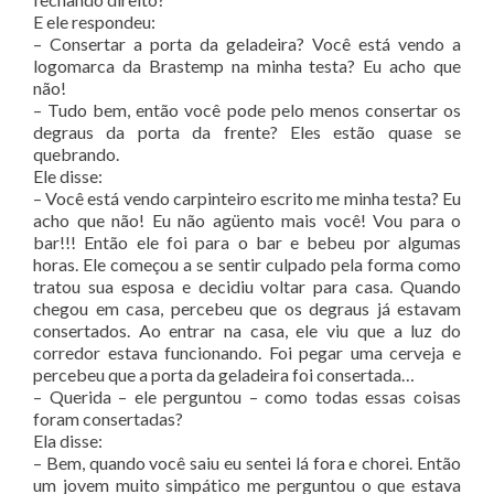
E ele respondeu:
– Consertar a porta da geladeira? Você está vendo a
logomarca da Brastemp na minha testa? Eu acho que
não!
– Tudo bem, então você pode pelo menos consertar os
degraus da porta da frente? Eles estão quase se
quebrando.
Ele disse:
– Você está vendo carpinteiro escrito me minha testa? Eu
acho que não! Eu não agüento mais você! Vou para o
bar!!! Então ele foi para o bar e bebeu por algumas
horas. Ele começou a se sentir culpado pela forma como
tratou sua esposa e decidiu voltar para casa. Quando
chegou em casa, percebeu que os degraus já estavam
consertados. Ao entrar na casa, ele viu que a luz do
corredor estava funcionando. Foi pegar uma cerveja e
percebeu que a porta da geladeira foi consertada…
– Querida – ele perguntou – como todas essas coisas
foram consertadas?
Ela disse:
– Bem, quando você saiu eu sentei lá fora e chorei. Então
um jovem muito simpático me perguntou o que estava