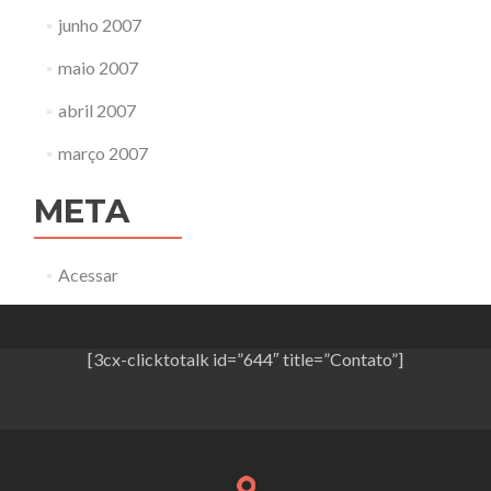
junho 2007
maio 2007
abril 2007
março 2007
META
Acessar
[3cx-clicktotalk id=”644″ title=”Contato”]