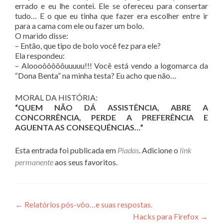
errado e eu lhe contei. Ele se ofereceu para consertar
tudo… E o que eu tinha que fazer era escolher entre ir
para a cama com ele ou fazer um bolo.
O marido disse:
– Então, que tipo de bolo você fez para ele?
Ela respondeu:
– Aloooôôôôôuuuuu!!! Você está vendo a logomarca da
“Dona Benta” na minha testa? Eu acho que não…
MORAL DA HISTÓRIA:
“QUEM NÃO DÁ ASSISTÊNCIA, ABRE A
CONCORRÊNCIA, PERDE A PREFERÊNCIA E
AGUENTA AS CONSEQUÊNCIAS…”
Esta entrada foi publicada em
Piadas
. Adicione o
link
permanente
aos seus favoritos.
Navegação
←
Relatórios pós-vôo…e suas respostas.
Hacks para Firefox
→