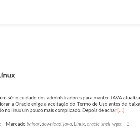
Linux
 um sério cuidado dos administradores para manter JAVA atualiz
piorar a Oracle exige a aceitação do Termo de Uso antes de baixa
Leia
do no linux um pouco mais complicado. Depois de achar
[…]
mais
sobreCom
e
Marcado
baixar
,
download
,
java
,
Linux
,
oracle
,
shell
,
wget
1
baixar
Java