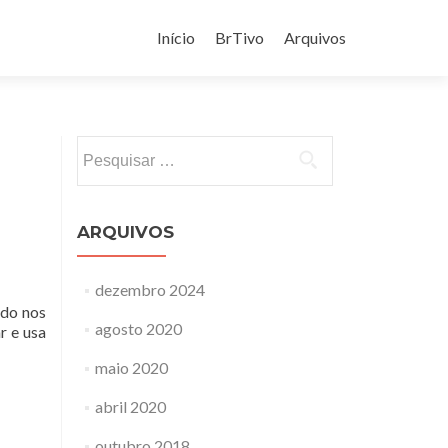
Pular
para
Início
BrTivo
Arquivos
o
conteúdo
Pesquisar
por:
ARQUIVOS
dezembro 2024
ado nos
agosto 2020
r e usa
maio 2020
o
abril 2020
outubro 2018