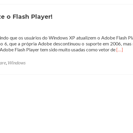
 o Flash Player!
indo que os usuários do Windows XP atualizem o Adobe Flash Pl
 6, que a própria Adobe descontinuou o suporte em 2006, mas
Leia
o Adobe Flash Player tem sido muito usadas como vetor de
[…]
mais
sobreU
are
,
Windows
o
Window
XP?
Atualize
o
Flash
Player!