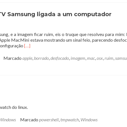
via
shell
no
TV Samsung ligada a um computador
Linux
g, e a imagem ficar ruim, eis o truque que resolveu para mim: 
 Apple MacMini estava mostrando um sinal feio, parecendo desfo
Leia
configuração
[…]
mais
sobreComo
Marcado
apple
,
borrado
,
desfocado
,
imagem
,
mac
,
osx
,
ruim
,
samsu
ter
boa
imagem
na
sua
TV
Samsung
ligada
atch do linux.
a
um
computador
Windows
Marcado
powershell
,
tmpwatch
,
Windows