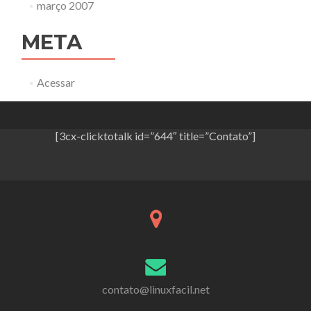
março 2007
META
Acessar
[3cx-clicktotalk id=”644″ title=”Contato”]
contato@linuxfacil.net