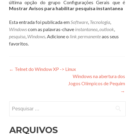
última opção do grupo Configurações Gerais que é
Mostrar Avisos para habilitar pesquisa instantanea
Esta entrada foi publicada em
Software
,
Tecnologia
,
Windows
com as palavras-chave
instantanea
,
outlook
,
pesquisa
,
Windows
. Adicione o
link permanente
aos seus
favoritos.
Navegação
←
Telnet do Window XP -> Linux
Windows na abertura dos
de
Jogos Olímpicos de Pequim
Post
→
Pesquisar
por:
ARQUIVOS