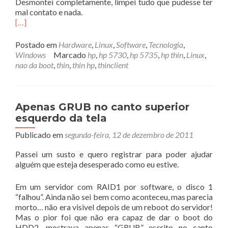
Desmontei completamente, limpei tudo que pudesse ter
mal contato e nada.
[…]
Postado em
Hardware
,
Linux
,
Software
,
Tecnologia
,
Windows
Marcado
hp
,
hp 5730
,
hp 5735
,
hp thin
,
Linux
,
nao da boot
,
thin
,
thin hp
,
thinclient
Apenas GRUB no canto superior
esquerdo da tela
Publicado em
segunda-feira, 12 de dezembro de 2011
Passei um susto e quero registrar para poder ajudar
alguém que esteja desesperado como eu estive.
Em um servidor com RAID1 por software, o disco 1
“falhou”. Ainda não sei bem como aconteceu, mas parecia
morto… não era visivel depois de um reboot do servidor!
Mas o pior foi que não era capaz de dar o boot do
HDD2, mostrava apenas “GRUB” escrito no canto