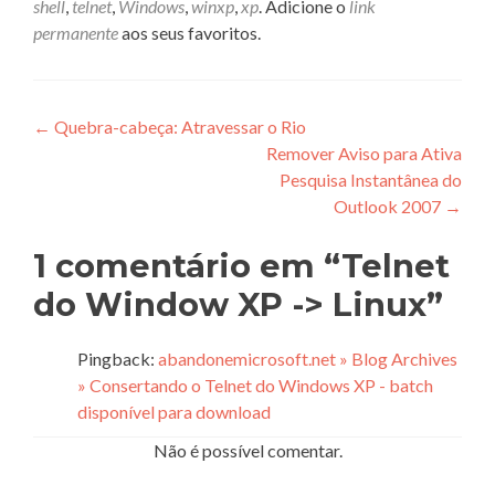
shell
,
telnet
,
Windows
,
winxp
,
xp
. Adicione o
link
permanente
aos seus favoritos.
Navegação
←
Quebra-cabeça: Atravessar o Rio
Remover Aviso para Ativa
de
Pesquisa Instantânea do
Post
Outlook 2007
→
1 comentário em “
Telnet
do Window XP -> Linux
”
Pingback:
abandonemicrosoft.net » Blog Archives
» Consertando o Telnet do Windows XP - batch
disponível para download
Não é possível comentar.