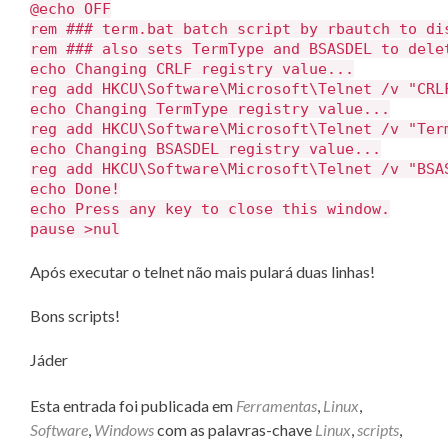
@echo OFF
rem ### term.bat batch script by rbautch to di
rem ### also sets TermType and BSASDEL to dele
echo Changing CRLF registry value...
reg add HKCU\Software\Microsoft\Telnet /v "CRL
echo Changing TermType registry value...
reg add HKCU\Software\Microsoft\Telnet /v "Ter
echo Changing BSASDEL registry value...
reg add HKCU\Software\Microsoft\Telnet /v "BSA
echo Done!
echo Press any key to close this window.
pause >nul
Após executar o telnet não mais pulará duas linhas!
Bons scripts!
Jáder
Esta entrada foi publicada em
Ferramentas
,
Linux
,
Software
,
Windows
com as palavras-chave
Linux
,
scripts
,