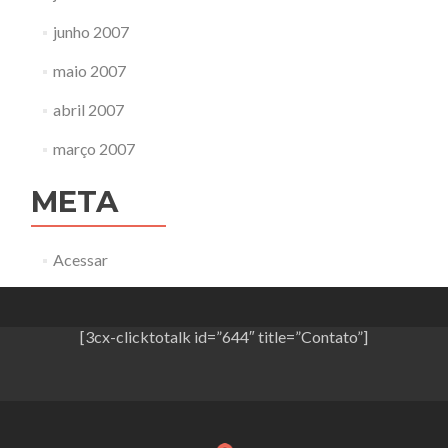
junho 2007
maio 2007
abril 2007
março 2007
META
Acessar
[3cx-clicktotalk id=”644″ title=”Contato”]