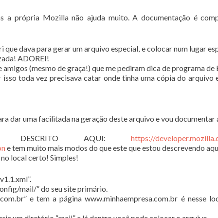
 a própria Mozilla não ajuda muito. A documentação é comp
 que dava para gerar um arquivo especial, e colocar num lugar esp
izada! ADOREI!
de amigos (mesmo de graça!) que me pediram dica de programa de 
isso toda vez precisava catar onde tinha uma cópia do arquivo
ara dar uma facilitada na geração deste arquivo e vou documentar 
É DESCRITO AQUI:
https://developer.mozilla.
on
e tem muito mais modos do que este que estou descrevendo aqu
no local certo! Simples!
v1.1.xml”.
onfig/mail/” do seu site primário.
.com.br” e tem a página www.minhaempresa.com.br é nesse loc
crie um diretório “mail” e lá dentro você pode colocar o arquivo.