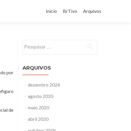
Pular
para
Início
BrTivo
Arquivos
o
conteúdo
Pesquisar
por:
ARQUIVOS
ndo por
dezembro 2024
nfiguro
agosto 2020
maio 2020
cial de
abril 2020
outubro 2018