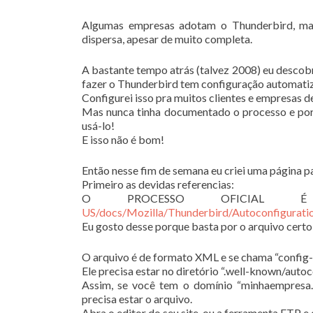
Algumas empresas adotam o Thunderbird, mas
dispersa, apesar de muito completa.
A bastante tempo atrás (talvez 2008) eu descobri
fazer o Thunderbird tem configuração automat
Configurei isso pra muitos clientes e empresas 
Mas nunca tinha documentado o processo e por 
usá-lo!
E isso não é bom!
Então nesse fim de semana eu criei uma página p
Primeiro as devidas referencias:
O PROCESSO OFICIAL 
US/docs/Mozilla/Thunderbird/Autoconfigurati
Eu gosto desse porque basta por o arquivo certo 
O arquivo é de formato XML e se chama “config-
Ele precisa estar no diretório “.well-known/autoc
Assim, se você tem o domínio “minhaempresa
precisa estar o arquivo.
Abra o editor do seu site, ou a ferramenta FTP e 