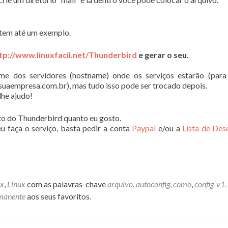
tem até um exemplo.
tp://www.linuxfacil.net/Thunderbird
e gerar o seu.
ome dos servidores (hostname) onde os serviços estarão (par
uaempresa.com.br), mas tudo isso pode ser trocado depois.
lhe ajudo!
to do Thunderbird quanto eu gosto.
u faça o serviço, basta pedir a conta
Paypal
e/ou a
Lista de Des
ox
,
Linux
com as palavras-chave
arquivo
,
autoconfig
,
como
,
config-v1
rmanente
aos seus favoritos.