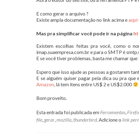
E como gerar o arquivo ?
Existe ampla documentação no link acima e
aqui
Mas pra simplificar você pode ir na página
ht
Existem escolhas feitas pra você, como o n
imap.suaempresa.com.br e para o SMTP é smtp.s
E se você tiver problemas, basta me chamar que 
Espero que isso ajude as pessoas a gostarem tan
E se alguém quiser pagar pela dica ou pra que e
Amazon
, lá tem itens entre US$ 2 e US$2.000
Bom proveito.
Esta entrada foi publicada em
Ferramentas
,
Firef
file
,
gerar
,
mozilla
,
thunderbird
. Adicione o
link pe