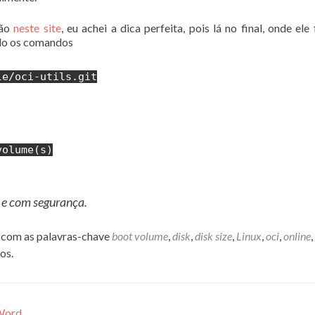
tão
neste site
, eu achei a dica perfeita, pois lá no final, onde ele
do os comandos
le/oci-utils.git
volume(s)
 e com segurança.
com as palavras-chave
boot volume
,
disk
,
disk size
,
Linux
,
oci
,
online
,
os.
 Word