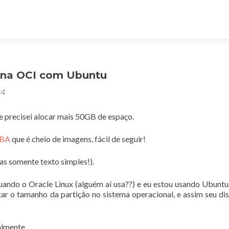
 na OCI com Ubuntu
24
 precisei alocar mais 50GB de espaço.
BA
que é cheio de imagens, fácil de seguir!
as somente texto simples!).
 uando o Oracle Linux (alguém aí usa??) e eu estou usando Ubuntu
r o tamanho da partição no sistema operacional, e assim seu di
almente.