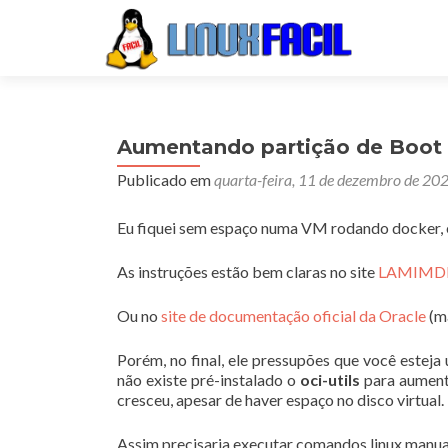
Aumentando partição de Boot
Publicado em
quarta-feira, 11 de dezembro de 20
Eu fiquei sem espaço numa VM rodando docker, e
As instruções estão bem claras no site
LAMIMD
Ou no
site de documentação oficial da Oracle
(m
Porém, no final, ele pressupões que você esteja
não existe pré-instalado o
oci-utils
para aumenta
cresceu, apesar de haver espaço no disco virtual.
Assim precisaria executar comandos linux manu