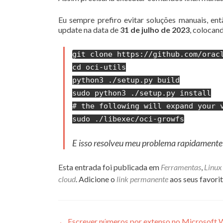
Eu sempre prefiro evitar soluções manuais, en
update na data de
31 de julho de 2023
, colocan
git clone https://github.com/orac
cd oci-utils
python3 ./setup.py build
sudo python3 ./setup.py install
# the following will expand your 
sudo ./libexec/oci-growfs
E isso resolveu meu problema rapidamente
Esta entrada foi publicada em
Ferramentas
,
Linux
cloud
. Adicione o
link permanente
aos seus favorit
←
Escrever números por extenso no Microsoft