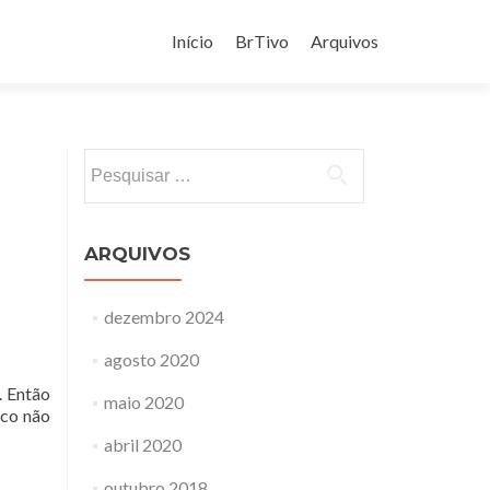
Pular
para
Início
BrTivo
Arquivos
o
conteúdo
Pesquisar
por:
ARQUIVOS
dezembro 2024
agosto 2020
. Então
maio 2020
sco não
abril 2020
outubro 2018