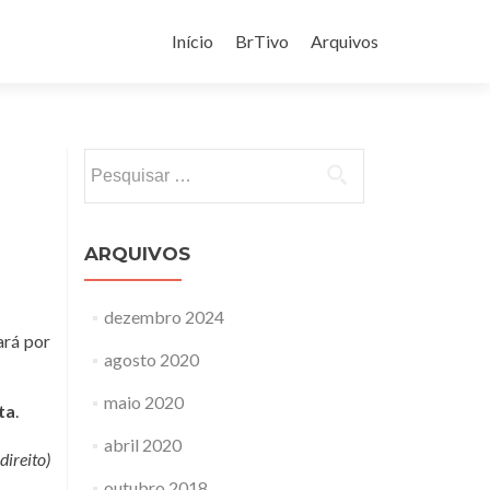
Pular
para
Início
BrTivo
Arquivos
o
conteúdo
Pesquisar
por:
ARQUIVOS
dezembro 2024
ará por
agosto 2020
maio 2020
ta
.
abril 2020
ireito)
outubro 2018