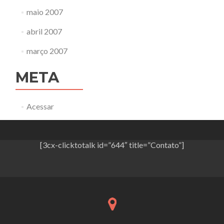
maio 2007
abril 2007
março 2007
META
Acessar
[3cx-clicktotalk id=”644″ title=”Contato”]