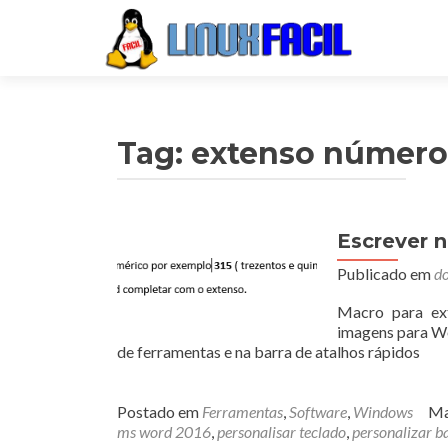
Tag:
extenso número
Escrever 
Publicado em
do
Macro para ext
imagens para Wo
de ferramentas e na barra de atalhos rápidos
Postado em
Ferramentas
,
Software
,
Windows
Ma
ms word 2016
,
personalisar teclado
,
personalizar b