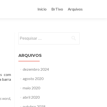
Pular
para
Início
BrTivo
Arquivos
o
conteúdo
Pesquisar
por:
ARQUIVOS
dezembro 2024
das com
agosto 2020
a barra
maio 2020
abril 2020
s word
,
outubro 2018