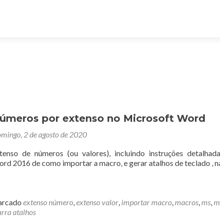
números por extenso no Microsoft Word
mingo, 2 de agosto de 2020
enso de números (ou valores), incluindo instruções detalha
rd 2016 de como importar a macro, e gerar atalhos de teclado , n
rcado
extenso número
,
extenso valor
,
importar macro
,
macros
,
ms
,
m
arra atalhos