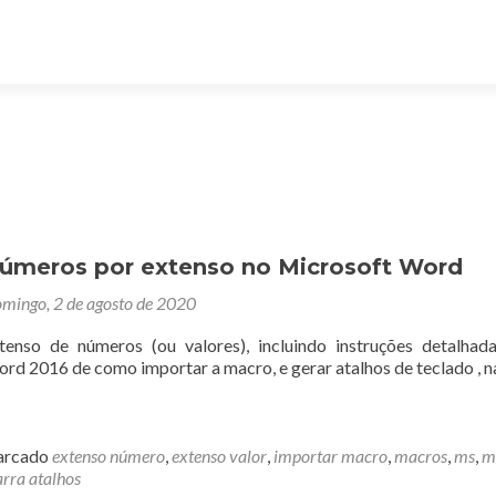
números por extenso no Microsoft Word
mingo, 2 de agosto de 2020
enso de números (ou valores), incluindo instruções detalha
rd 2016 de como importar a macro, e gerar atalhos de teclado , n
rcado
extenso número
,
extenso valor
,
importar macro
,
macros
,
ms
,
m
arra atalhos