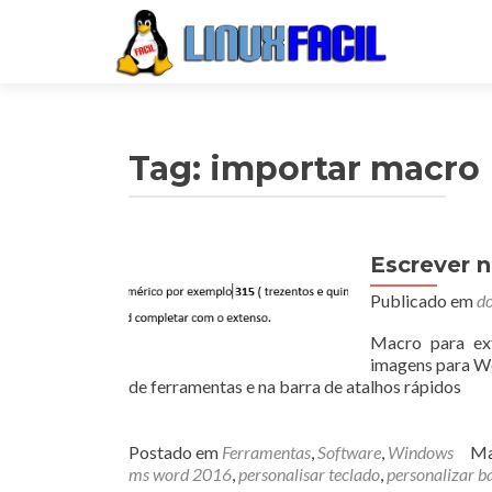
Tag:
importar macro
Escrever 
Publicado em
do
Macro para ext
imagens para Wo
de ferramentas e na barra de atalhos rápidos
Postado em
Ferramentas
,
Software
,
Windows
Ma
ms word 2016
,
personalisar teclado
,
personalizar b