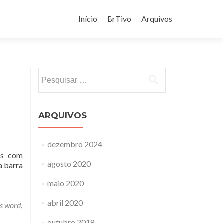
Pular
para
Início
BrTivo
Arquivos
o
conteúdo
Pesquisar
por:
ARQUIVOS
dezembro 2024
das com
agosto 2020
a barra
maio 2020
abril 2020
s word
,
outubro 2018