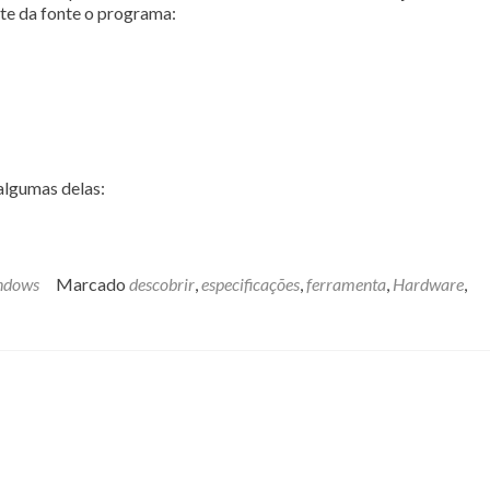
nte da fonte o programa:
algumas delas:
ndows
Marcado
descobrir
,
especificações
,
ferramenta
,
Hardware
,