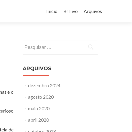
Pular
para
Início
BrTivo
Arquivos
o
conteúdo
Pesquisar
por:
ARQUIVOS
dezembro 2024
mas e o
agosto 2020
maio 2020
curioso
abril 2020
tela de
outubro 2018