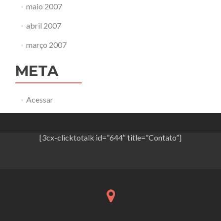
maio 2007
abril 2007
março 2007
META
Acessar
[3cx-clicktotalk id=”644″ title=”Contato”]