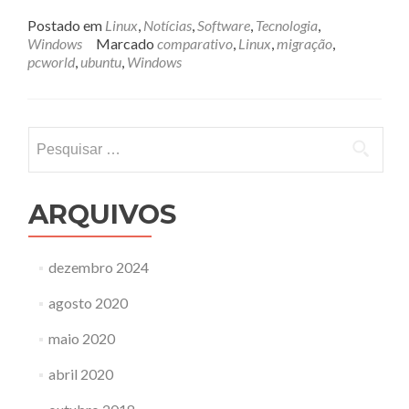
mais
sobreWindows
Postado em
Linux
,
Notícias
,
Software
,
Tecnologia
,
vs
Windows
Marcado
comparativo
,
Linux
,
migração
,
Ubuntu
pcworld
,
ubuntu
,
Windows
(de
novo)
Pesquisar
por:
ARQUIVOS
dezembro 2024
agosto 2020
maio 2020
abril 2020