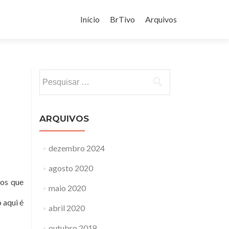
Pular
para
Início
BrTivo
Arquivos
o
conteúdo
Pesquisar
por:
ARQUIVOS
dezembro 2024
agosto 2020
ros que
maio 2020
 aqui é
abril 2020
outubro 2018