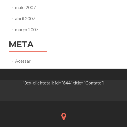
maio 2007
abril 2007
março 2007
META
Acessar
[3cx-clicktotalk id=”644″ title=”Contato”]