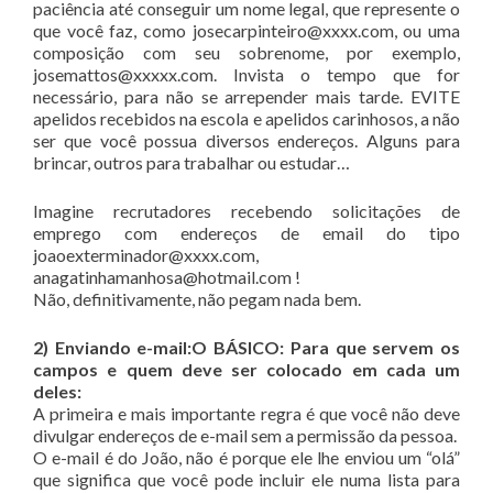
paciência até conseguir um nome legal, que represente o
que você faz, como josecarpinteiro@xxxx.com, ou uma
composição com seu sobrenome, por exemplo,
josemattos@xxxxx.com. Invista o tempo que for
necessário, para não se arrepender mais tarde. EVITE
apelidos recebidos na escola e apelidos carinhosos, a não
ser que você possua diversos endereços. Alguns para
brincar, outros para trabalhar ou estudar…
Imagine recrutadores recebendo solicitações de
emprego com endereços de email do tipo
joaoexterminador@xxxx.com,
anagatinhamanhosa@hotmail.com !
Não, definitivamente, não pegam nada bem.
2) Enviando e-mail:O BÁSICO: Para que servem os
campos e quem deve ser colocado em cada um
deles:
A primeira e mais importante regra é que você não deve
divulgar endereços de e-mail sem a permissão da pessoa.
O e-mail é do João, não é porque ele lhe enviou um “olá”
que significa que você pode incluir ele numa lista para