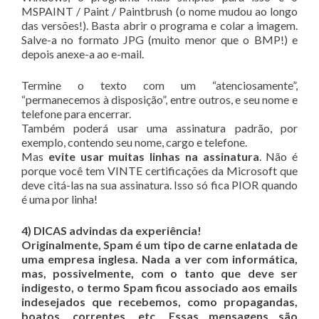
MSPAINT / Paint / Paintbrush (o nome mudou ao longo
das versões!). Basta abrir o programa e colar a imagem.
Salve-a no formato JPG (muito menor que o BMP!) e
depois anexe-a ao e-mail.
Termine o texto com um “atenciosamente”,
“permanecemos à disposição”, entre outros, e seu nome e
telefone para encerrar.
Também poderá usar uma assinatura padrão, por
exemplo, contendo seu nome, cargo e telefone.
Mas
evite usar muitas linhas na assinatura
. Não é
porque você tem VINTE certificações da Microsoft que
deve citá-las na sua assinatura. Isso só fica PIOR quando
é uma por linha!
4) DICAS advindas da experiência!
Originalmente, Spam é um tipo de carne enlatada de
uma empresa inglesa. Nada a ver com informática,
mas, possivelmente, com o tanto que deve ser
indigesto, o termo Spam ficou associado aos emails
indesejados que recebemos, como propagandas,
boatos, correntes, etc. Essas mensagens são