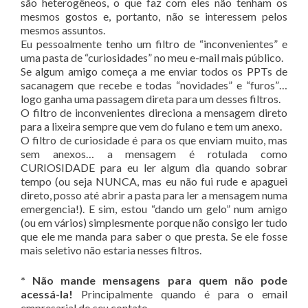
são heterogêneos, o que faz com eles não tenham os
mesmos gostos e, portanto, não se interessem pelos
mesmos assuntos.
Eu pessoalmente tenho um filtro de “inconvenientes” e
uma pasta de “curiosidades” no meu e-mail mais público.
Se algum amigo começa a me enviar todos os PPTs de
sacanagem que recebe e todas “novidades” e “furos”…
logo ganha uma passagem direta para um desses filtros.
O filtro de inconvenientes direciona a mensagem direto
para a lixeira sempre que vem do fulano e tem um anexo.
O filtro de curiosidade é para os que enviam muito, mas
sem anexos… a mensagem é rotulada como
CURIOSIDADE para eu ler algum dia quando sobrar
tempo (ou seja NUNCA, mas eu não fui rude e apaguei
direto, posso até abrir a pasta para ler a mensagem numa
emergencia!). E sim, estou “dando um gelo” num amigo
(ou em vários) simplesmente porque não consigo ler tudo
que ele me manda para saber o que presta. Se ele fosse
mais seletivo não estaria nesses filtros.
* Não mande mensagens para quem não pode
acessá-la!
Principalmente quando é para o email
empresarial do seu contato.