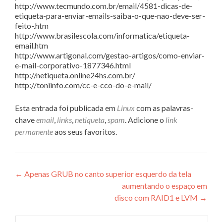
http://www.tecmundo.com.br/email/4581-dicas-de-
etiqueta-para-enviar-emails-saiba-o-que-nao-deve-ser-
feito-.htm
http://www.brasilescola.com/informatica/etiqueta-
email.htm
http://www.artigonal.com/gestao-artigos/como-enviar-
e-mail-corporativo-1877346.html
http://netiqueta.online24hs.com.br/
http://toniinfo.com/cc-e-cco-do-e-mail/
Esta entrada foi publicada em
Linux
com as palavras-
chave
email
,
links
,
netiqueta
,
spam
. Adicione o
link
permanente
aos seus favoritos.
Navegação
←
Apenas GRUB no canto superior esquerdo da tela
aumentando o espaço em
de
disco com RAID1 e LVM
→
Post
Pesquisar