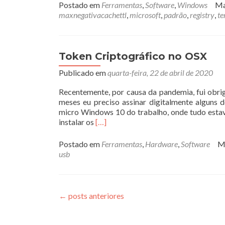
Postado em
Ferramentas
,
Software
,
Windows
Ma
maxnegativacachettl
,
microsoft
,
padrão
,
registry
,
t
Token Criptográfico no OSX
Publicado em
quarta-feira, 22 de abril de 2020
Recentemente, por causa da pandemia, fui obri
meses eu preciso assinar digitalmente alguns
micro Windows 10 do trabalho, onde tudo estav
Leia
instalar os
[…]
mais
sobreToken
Postado em
Ferramentas
,
Hardware
,
Software
M
Criptográfico
usb
no
OSX
←
posts anteriores