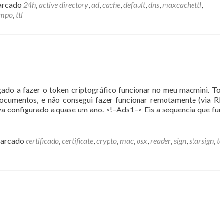
sobreCache
rcado
24h
,
active directory
,
ad
,
cache
,
default
,
dns
,
maxcachettl
,
de
empo
,
ttl
registros
no
DNS
da
Microsoft
gado a fazer o token criptográfico funcionar no meu macmini. T
 documentos, e não consegui fazer funcionar remotamente (via 
a configurado a quase um ano. <!–Ads1–> Eis a sequencia que fu
arcado
certificado
,
certificate
,
crypto
,
mac
,
osx
,
reader
,
sign
,
starsign
,
t