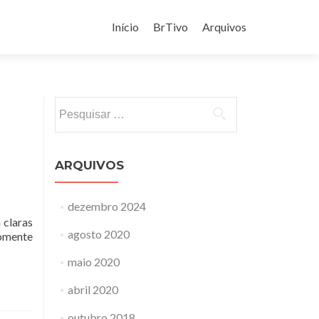
Pular
para
Início
BrTivo
Arquivos
o
conteúdo
Pesquisar
por:
ARQUIVOS
dezembro 2024
 claras
agosto 2020
somente
maio 2020
abril 2020
outubro 2018