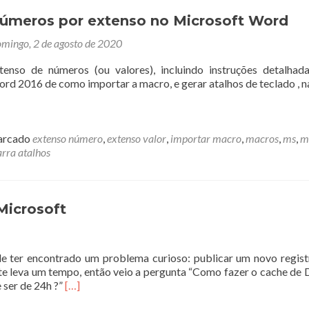
Boot
na
números por extenso no Microsoft Word
OCI
mingo, 2 de agosto de 2020
com
Ubuntu
enso de números (ou valores), incluindo instruções detalha
rd 2016 de como importar a macro, e gerar atalhos de teclado , n
rcado
extenso número
,
extenso valor
,
importar macro
,
macros
,
ms
,
m
arra atalhos
Microsoft
e ter encontrado um problema curioso: publicar um novo regis
nte leva um tempo, então veio a pergunta “Como fazer o cache de
Leia
 ser de 24h ?”
[…]
mais