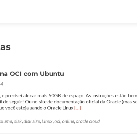
as
 na OCI com Ubuntu
24
e precisei alocar mais 50GB de espaço. As instruções estão bem
 de seguir! Ou no site de documentação oficial da Oracle (mas 
Leia
que você esteja uando o Oracle Linux
[…]
mais
sobreAumentando
volume
,
disk
,
disk size
,
Linux
,
oci
,
online
,
oracle cloud
partição
de