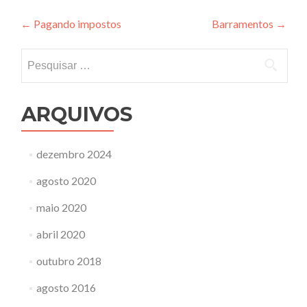
Navegação
←
Pagando impostos
Barramentos
→
de
Pesquisar
Post
por:
ARQUIVOS
dezembro 2024
agosto 2020
maio 2020
abril 2020
outubro 2018
agosto 2016