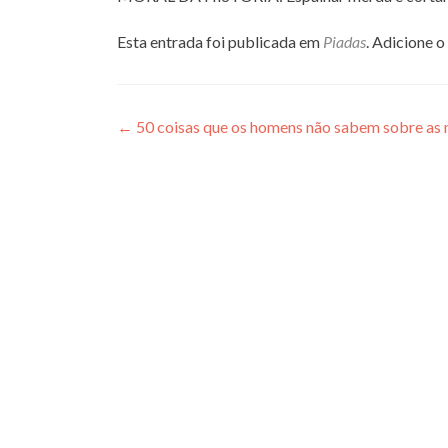
Esta entrada foi publicada em
Piadas
. Adicione o
Navegação
←
50 coisas que os homens não sabem sobre as
de
Post