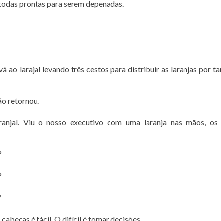
m todas prontas para serem depenadas.
 vá ao larajal levando três cestos para distribuir as laranjas por t
ão retornou.
aranjal. Viu o nosso executivo com uma laranja nas mãos, os
?
?
?
eças é fácil. O difícil é tomar decisões.