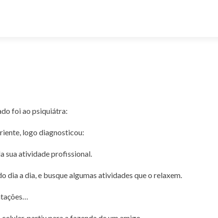
do foi ao psiquiátra:
riente, logo diagnosticou:
 sua atividade profissional.
 do dia a dia, e busque algumas atividades que o relaxem.
entações…
 celular, partiu para a fazenda de um amigo.