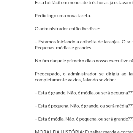
Essa foi fácil em menos de três horas já estava
Pediu logo uma nova tarefa.
O administrador então lhe disse:
– Estamos iniciando a colheita de laranjas. O sr.
Pequenas, médias e grandes.
No fim daquele primeiro dia o nosso executivo n
Preocupado, o administrador se dirigiu ao l
completamente vazios, falando sozinho:
– Esta é grande. Não, é média, ou será pequena??
– Esta é pequena. Não, é grande, ou será média??
– Esta é média. Não, é pequena, ou será grande??
MORAL DA HISTÓRIA: Espalhar merda e cortar cab