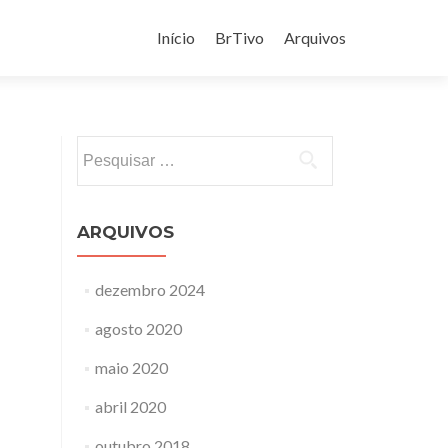
Pular
para
Início
BrTivo
Arquivos
o
conteúdo
Pesquisar
por:
ARQUIVOS
dezembro 2024
agosto 2020
maio 2020
abril 2020
outubro 2018