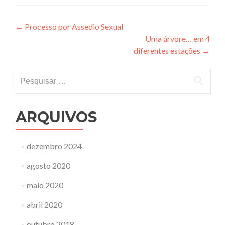
Navegação
←
Processo por Assedio Sexual
Uma árvore… em 4
de
diferentes estações
→
Post
Pesquisar
por:
ARQUIVOS
dezembro 2024
agosto 2020
maio 2020
abril 2020
outubro 2018