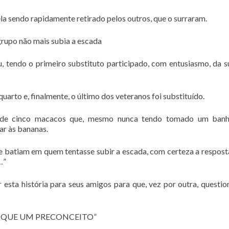
dela sendo rapidamente retirado pelos outros, que o surraram.
grupo não mais subia a escada
 tendo o primeiro substituto participado, com entusiasmo, da s
quarto e, finalmente, o último dos veteranos foi substituído.
o de cinco macacos que, mesmo nunca tendo tomado um banho
ar às bananas.
e batiam em quem tentasse subir a escada, com certeza a resposta
…”
esta história para seus amigos para que, vez por outra, questi
 QUE UM PRECONCEITO”