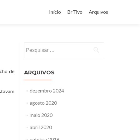
Pular
para
Início
BrTivo
Arquivos
o
conteúdo
Pesquisar
por:
acho de
ARQUIVOS
dezembro 2024
estavam
agosto 2020
maio 2020
abril 2020
outubro 2018