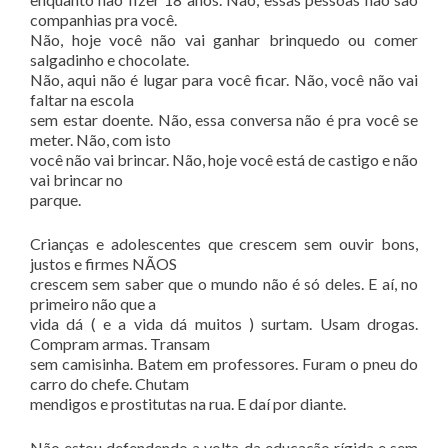
companhias pra você.
Não, hoje você não vai ganhar brinquedo ou comer
salgadinho e chocolate.
Não, aqui não é lugar para você ficar. Não, você não vai
faltar na escola
sem estar doente. Não, essa conversa não é pra você se
meter. Não, com isto
você não vai brincar. Não, hoje você está de castigo e não
vai brincar no
parque.
Crianças e adolescentes que crescem sem ouvir bons,
justos e firmes NÃOS
crescem sem saber que o mundo não é só deles. E aí, no
primeiro não que a
vida dá ( e a vida dá muitos ) surtam. Usam drogas.
Compram armas. Transam
sem camisinha. Batem em professores. Furam o pneu do
carro do chefe. Chutam
mendigos e prostitutas na rua. E daí por diante.
Não estou defendendo a volta da educação rígida e sem