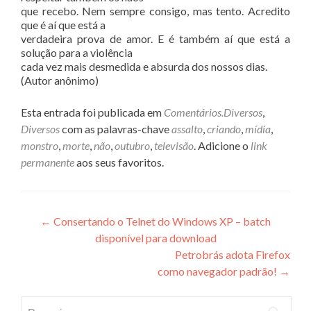
que recebo. Nem sempre consigo, mas tento. Acredito
que é aí que está a
verdadeira prova de amor. E é também aí que está a
solução para a violência
cada vez mais desmedida e absurda dos nossos dias.
(Autor anônimo)
Esta entrada foi publicada em
Comentários.Diversos
,
Diversos
com as palavras-chave
assalto
,
criando
,
mídia
,
monstro
,
morte
,
não
,
outubro
,
televisão
. Adicione o
link
permanente
aos seus favoritos.
Navegação
←
Consertando o Telnet do Windows XP – batch
disponível para download
de
Petrobrás adota Firefox
Post
como navegador padrão!
→
Pesquisar