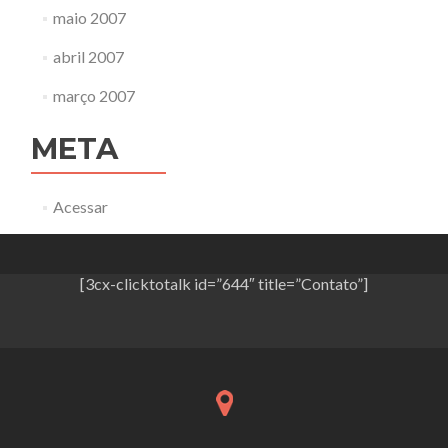
maio 2007
abril 2007
março 2007
META
Acessar
[3cx-clicktotalk id=”644″ title=”Contato”]