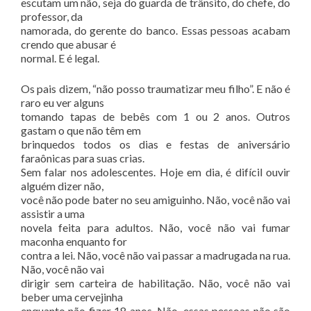
escutam um não, seja do guarda de trânsito, do chefe, do
professor, da
namorada, do gerente do banco. Essas pessoas acabam
crendo que abusar é
normal. E é legal.
Os pais dizem, “não posso traumatizar meu filho”. E não é
raro eu ver alguns
tomando tapas de bebês com 1 ou 2 anos. Outros
gastam o que não têm em
brinquedos todos os dias e festas de aniversário
faraônicas para suas crias.
Sem falar nos adolescentes. Hoje em dia, é difícil ouvir
alguém dizer não,
você não pode bater no seu amiguinho. Não, você não vai
assistir a uma
novela feita para adultos. Não, você não vai fumar
maconha enquanto for
contra a lei. Não, você não vai passar a madrugada na rua.
Não, você não vai
dirigir sem carteira de habilitação. Não, você não vai
beber uma cervejinha
enquanto não fizer 18 anos. Não, essas pessoas não são