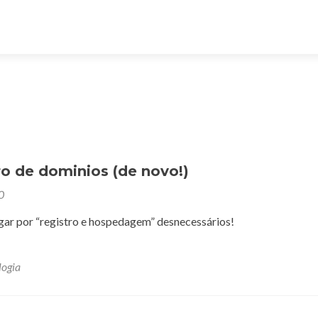
ro de dominios (de novo!)
0
gar por “registro e hospedagem” desnecessários!
logia