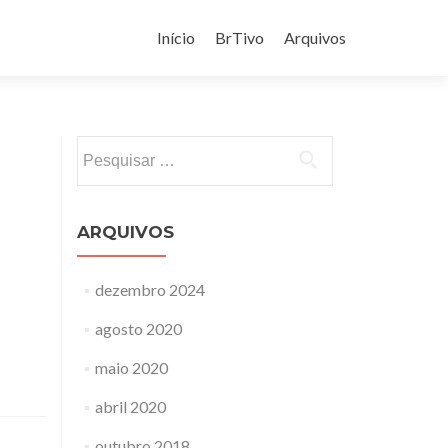
Pular
para
Início
BrTivo
Arquivos
o
conteúdo
Pesquisar
por:
ARQUIVOS
dezembro 2024
agosto 2020
maio 2020
abril 2020
outubro 2018