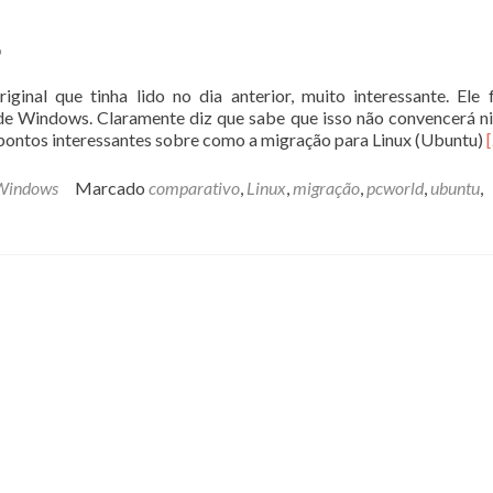
Atualize
o
9
Flash
Player!
inal que tinha lido no dia anterior, muito interessante. Ele 
de Windows. Claramente diz que sabe que isso não convencerá 
L
pontos interessantes sobre como a migração para Linux (Ubuntu)
Windows
Marcado
comparativo
,
Linux
,
migração
,
pcworld
,
ubuntu
,