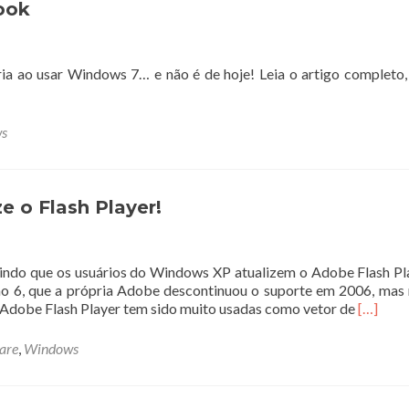
ook
ia ao usar Windows 7… e não é de hoje! Leia o artigo completo,
s
 o Flash Player!
indo que os usuários do Windows XP atualizem o Adobe Flash Pl
 6, que a própria Adobe descontinuou o suporte em 2006, mas
Leia
o Adobe Flash Player tem sido muito usadas como vetor de
[…]
mais
sobreU
are
,
Windows
o
Window
XP?