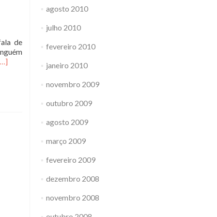
agosto 2010
julho 2010
fala de
fevereiro 2010
ninguém
eia
[…]
janeiro 2010
mais
sobreWindows
novembro 2009
vs
Ubuntu
outubro 2009
(de
novo)
agosto 2009
março 2009
fevereiro 2009
dezembro 2008
novembro 2008
outubro 2008