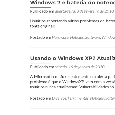
Windows 7 e bateria do noteb
Publicado em
quarta-feira, 3 de fevereiro de 2010
Usuários reportando vários problemas de bater
fonte original!
Postado em
Hardware
,
Notícias
,
Software
,
Window
Usando o Windows XP? Atualize
Publicado em
sábado, 16 de janeiro de 2010
A Microsoft emitiu recentemente um alerta ped
problema é que o WindowsXP vem com a versão
usuários nunca atualizaram! Vulnerabilidades n
Postado em
Diversos
,
Ferramentas
,
Notícias
,
Softw